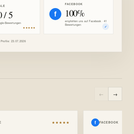
FACEBOOK
GLE
100%
0 / 5
f
empfehlen uns auf Facebook · 41
gle-Bewertungen
Bewertungen
✓
★★★★★
 Profile: 23.07.2026
←
→
f
★★★★★
E
FACEBOOK