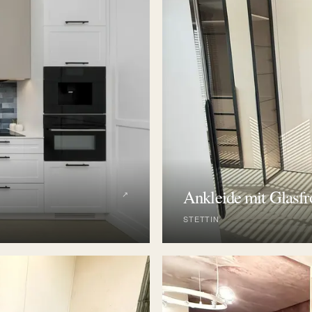
Ankleide mit Glasfr
↗
STETTIN