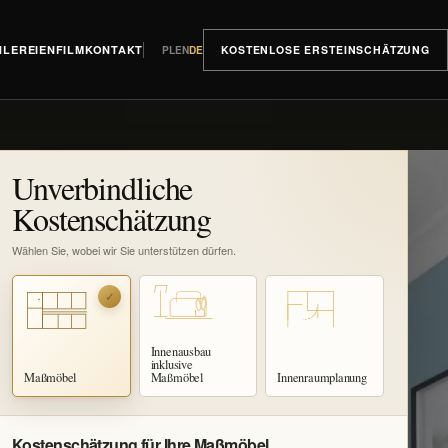
KOSTENLOSE ERSTEINSCHÄTZUNG
HLEREIEN
FILM
KONTAKT
PL
EN
DE
Unverbindliche
Kostenschätzung
Wählen Sie, wobei wir Sie unterstützen dürfen.
✓
Innenausbau
inklusive
Maßmöbel
Maßmöbel
Innenraumplanung
Kostenschätzung für Ihre Maßmöbel.