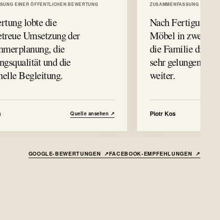
SUNG EINER ÖFFENTLICHEN BEWERTUNG
ZUSAMMENFASSUNG EINER Ö
rtung lobte die
Nach Fertigung u
getreue Umsetzung der
Möbel in zwei Wo
mmerplanung, die
die Familie die Z
gsqualität und die
sehr gelungen un
nelle Begleitung.
weiter.
a
Piotr Kos
Quelle ansehen
↗
GOOGLE-BEWERTUNGEN
↗
FACEBOOK-EMPFEHLUNGEN
↗