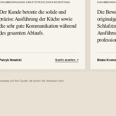
ZUSAMMENFASSUNG EINER ÖFFENTLICHEN BEWERTUNG
ZUSAMMENFAS
Der Kunde betonte die solide und
Die Bewe
präzise Ausführung der Küche sowie
original
die sehr gute Kommunikation während
Schlafzi
des gesamten Ablaufs.
Ausführun
professio
Patryk Nowicki
Blobo Krom
Quelle ansehen
↗
eist auf ihre Quelle; wir prüfen die Verfasser nicht