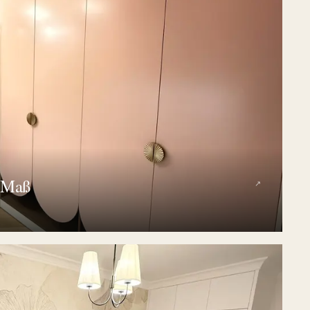
 Maß
↗