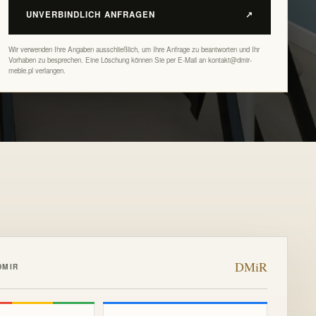
UNVERBINDLICH ANFRAGEN
↗
Wir verwenden Ihre Angaben ausschließlich, um Ihre Anfrage zu beantworten und Ihr
Vorhaben zu besprechen. Eine Löschung können Sie per E-Mail an kontakt@dmir-
meble.pl verlangen.
DMiR
DMIR