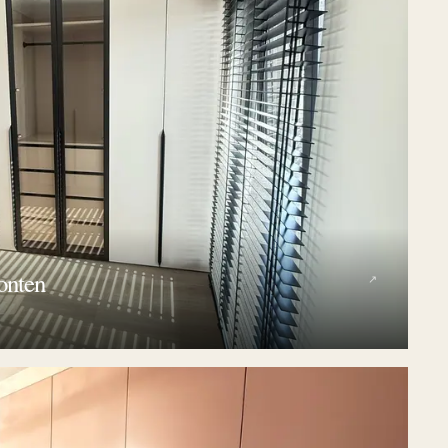
onten
↗