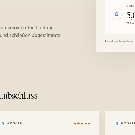
GOO
5,
G
21 Goo
 den vereinbarten Umfang
und schließen abgestimmte
Stand der öffentlichen
tabschluss
★★★★★
G
G
GOOGLE
GOOGL