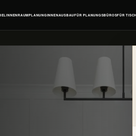
EL
INNENRAUMPLANUNG
INNENAUSBAU
FÜR PLANUNGSBÜROS
FÜR TISC